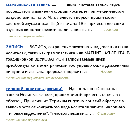
Механическая запись
— звука, система записи звука
посредством изменения формы носителя при механическом
воздействии на него. М. з. является первой практической
системой звукозаписи. Ещё в начале 19 в. при исследовании
звуковых сигналов физики стали записывать… …
Большая
советская энциклопедия
ЗАПИСЬ
— ЗАПИСЬ, сохранение звуковых и видеосигналов на
носителях, таких как грампластинка или МАГНИТНАЯ ЛЕНТА. В
традиционной ЗВУКОЗАПИСИ записываемые звуки
преобразуются в электрический ток, управляющий движениями
пишущей иглы. Она прорезает первичный… …
Научно-
технический энциклопедический словарь
типовой носитель (записи)
— Ндп. эталонный носитель
записи Носитель записи, принимаемый при испытаниях за
образец. Примечание Термины видовых понятий образуют в
зависимости от конкретного вида носителя записи, например
"типовая видеолента", "типовой лаковый… …
Справочник
технического переводчика